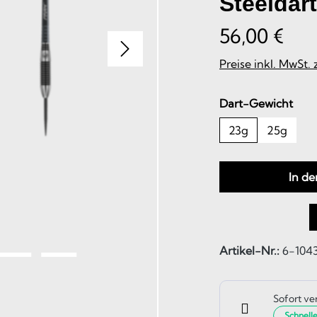
Steeldar
56,00 €
Preise inkl. MwSt.
aus
Dart-Gewicht
23g
25g
In d
Artikel-Nr.:
6-104
Sofort ve
Schnell