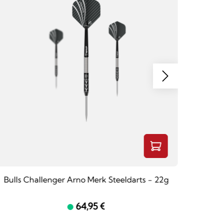
Bulls Challenger Arno Merk Steeldarts - 22g
Winmau
64,95 €