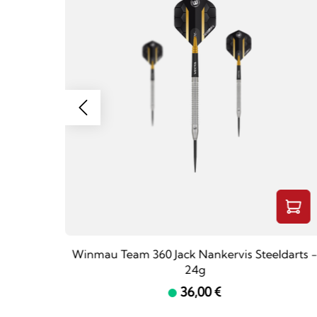
ts - 23g
Winmau Team 360 Jack Nankervis Steeldarts 
24g
36,00 €