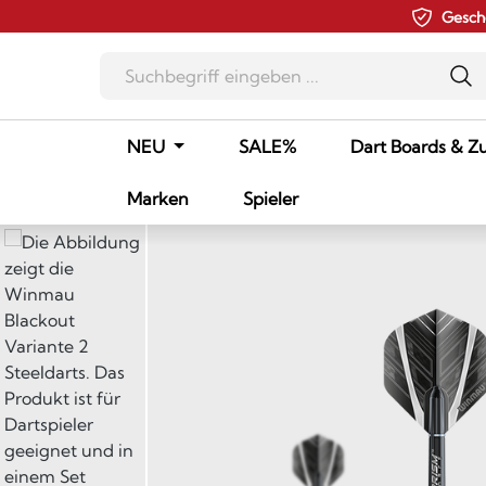
Gesch
m Hauptinhalt springen
Zur Suche springen
Zur Hauptnavigation springen
NEU
SALE%
Dart Boards & Z
Marken
Spieler
Bildergalerie überspringen