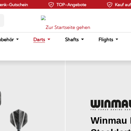
enk-Gutschein
TOP-Angebote
Kauf au
ubehör
Darts
Shafts
Flights
Winmau B