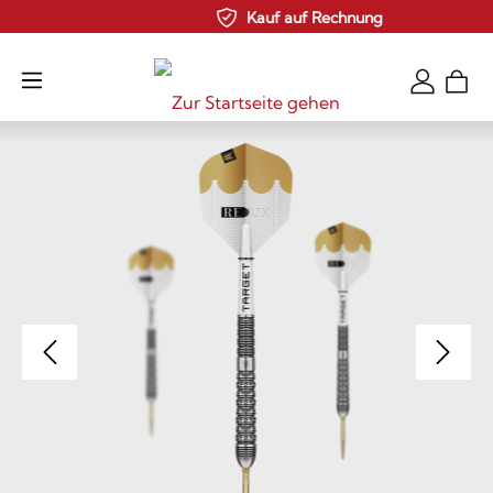
Kauf auf Rechnung
Zum Hauptinhalt springen
Bildergalerie überspringen