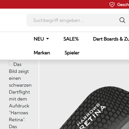
Gesch
m Hauptinhalt springen
Zur Suche springen
Zur Hauptnavigation springen
NEU
SALE%
Dart Boards & Z
Marken
Spieler
Bildergalerie überspringen