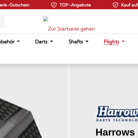
enk-Gutschein
TOP-Angebote
Kauf au
ubehör
Darts
Shafts
Flights
Harrows 