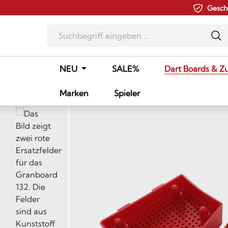
Gesch
m Hauptinhalt springen
Zur Suche springen
Zur Hauptnavigation springen
NEU
SALE%
Dart Boards & Z
Marken
Spieler
Bildergalerie überspringen