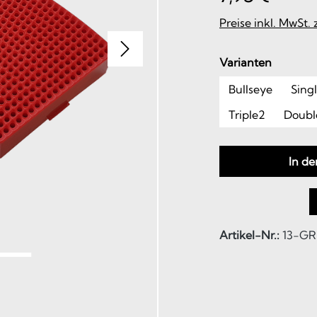
Preise inkl. MwSt.
auswäh
Varianten
Bullseye
Sing
Triple2
Doubl
In d
Artikel-Nr.:
13-GR