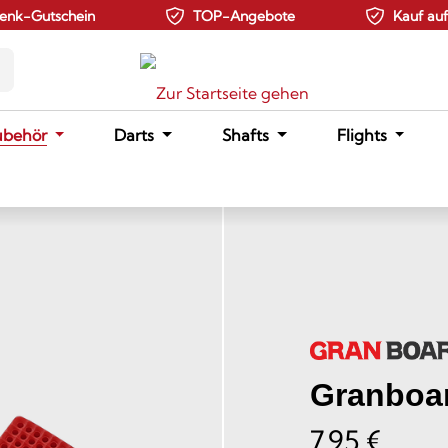
enk-Gutschein
TOP-Angebote
Kauf au
ubehör
Darts
Shafts
Flights
Granboar
7,95 €