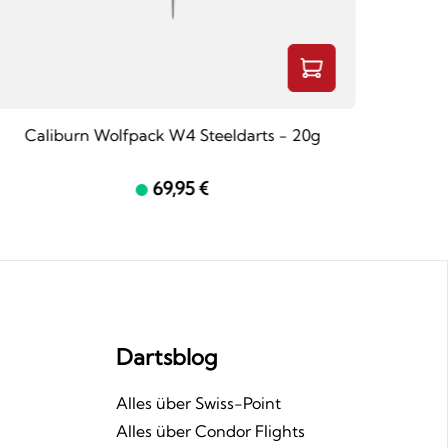
Caliburn Wolfpack W4 Steeldarts - 20g
Cal
69,95 €
Dartsblog
n
Alles über Swiss-Point
Alles über Condor Flights