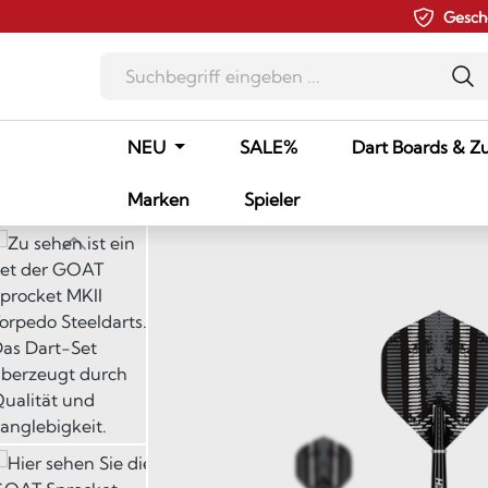
Gesch
m Hauptinhalt springen
Zur Suche springen
Zur Hauptnavigation springen
NEU
SALE%
Dart Boards & Z
Marken
Spieler
Bildergalerie überspringen