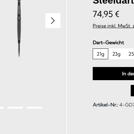
Steeldar
74,95 €
Preise inkl. MwSt.
aus
Dart-Gewicht
21g
23g
2
In d
Artikel-Nr.:
4-GD7