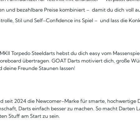
n und bezahlbare Preise kombiniert – damit du dich voll auf
rolle, Stil und Self–Confidence ins Spiel – und lass die Ko
II Torpedo Steeldarts hebst du dich easy vom Massenspiel a
n Scoreboard übertragen. GOAT Darts motiviert dich, große W
nd deine Freunde Staunen lassen!
nd seit 2024 die Newcomer–Marke für smarte, hochwertige D
enschaft, Darts einfach besser zu machen. So macht Darten 
en Stuff am Start zu sein.