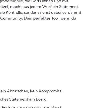
de für alle, die Darts lieben und mit
dritzel, macht aus jedem Wurf ein Statement.
ale Kontrolle, sondern siehst dabei verdammt
r Community. Dein perfektes Tool, wenn du
 kein Abrutschen, kein Kompromiss.
sches Statement am Board.
er Performance den gewissen Boost.