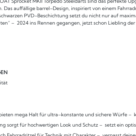
AT Sprocket MKII Torpedo Steeldarts sind das perfekte Upgra
 Das auffällige barrel–Design, inspiriert von einem Fahrra
n schwarzen PVD–Beschichtung setzt du nicht nur auf maxim
sten“ – 2024 ins Rennen gegangen, jetzt schon Liebling de
GEN
ität
 bieten mega Halt für ultra–konstante und sichere Würfe –
 sorgt für hochwertigen Look und Schutz – setzt ein opti
h Fahrradritzel für Technik mit Charakter – verpasst dein