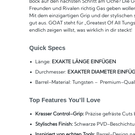
Bock auf den nächsten Schritt am Oche? Die GO
Freunden und Rivalen richtig Gas geben wollen.
Mit dem einzigartigen Grip und der stylische
gut aus. GOAT steht für „Greatest Of All Tung
endlich zeigen willst, was wirklich in dir steckt!
Quick Specs
Länge:
EXAKTE LÄNGE EINFÜGEN
Durchmesser:
EXAKTER DIAMETER EINFÜ
Barrel–Material: Tungsten – Premium–Qual
Top Features You’ll Love
Krasser Control–Grip:
Präzise gefräste Cuts
Stylisches Finish:
Schwarze PVD–Beschichtung
Inspiriert von echten Tools:
Barrel–Design nac