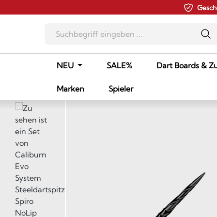
Gesch
m Hauptinhalt springen
Zur Suche springen
Zur Hauptnavigation springen
NEU
SALE%
Dart Boards & Z
Marken
Spieler
Bildergalerie überspringen