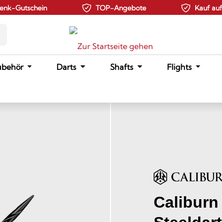
enk-Gutschein
TOP-Angebote
Kauf au
ubehör
Darts
Shafts
Flights
Caliburn