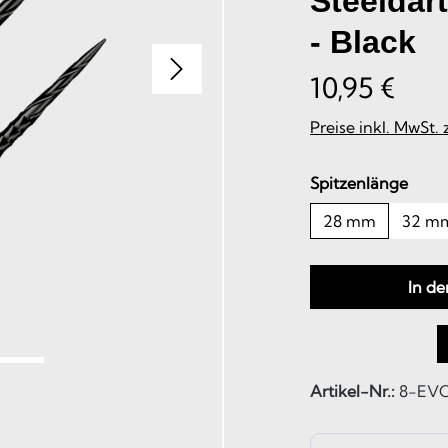
Steeldart
- Black
10,95 €
Preise inkl. MwSt.
ausw
Spitzenlänge
28 mm
32 m
In d
Artikel-Nr.:
8-EV