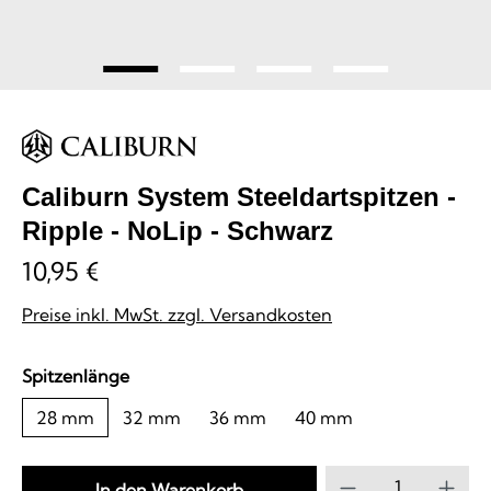
Caliburn System Steeldartspitzen -
Ripple - NoLip - Schwarz
10,95 €
Preise inkl. MwSt. zzgl. Versandkosten
auswählen
Spitzenlänge
28 mm
32 mm
36 mm
40 mm
Produkt Anzahl
In den Warenkorb