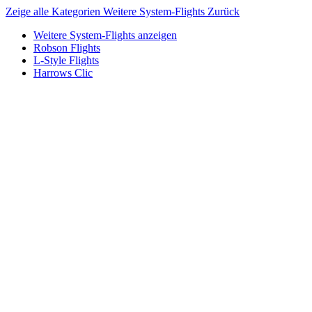
Zeige alle Kategorien
Weitere System-Flights
Zurück
Weitere System-Flights anzeigen
Robson Flights
L-Style Flights
Harrows Clic